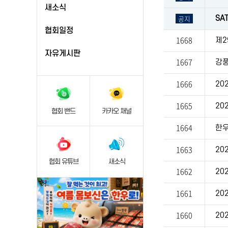
새소식
공지
SA
협회일정
1668
제
자유게시판
1667
강풍
1666
20
1665
20
협회 밴드
카카오 채널
1664
한우
1663
협회 유튜브
새소식
1662
20
1661
20
1660
20