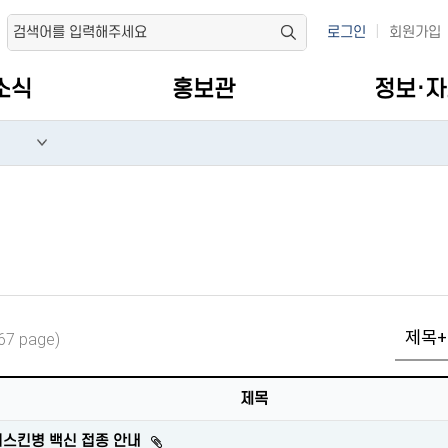
|
로그인
회원가입
소식
홍보관
정보·
select
67 page)
제목
스킨병 백신 접종 안내
첨부파일이