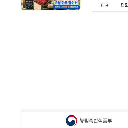
1659
협회