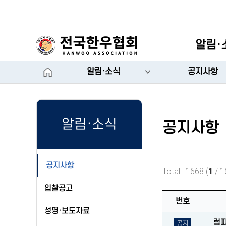
상단
알림·
PC메뉴
홈
알림·소식
공지사항
알림·소식
공지사항
공지사항
Total : 1668 (
1
/ 1
입찰공고
번호
성명·보도자료
공지
럼피