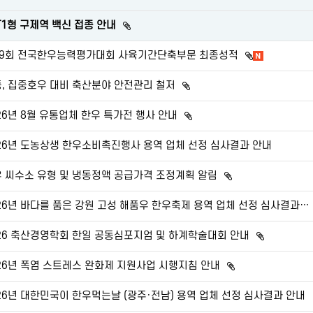
있습니다.
T1형 구제역 백신 접종 안내
첨부파일이
있습니다.
29회 전국한우능력평가대회 사육기간단축부문 최종성적
첨부파일이
있습니다.
, 집중호우 대비 축산분야 안전관리 철저
첨부파일이
있습니다.
26년 8월 유통업체 한우 특가전 행사 안내
첨부파일이
있습니다.
26년 도농상생 한우소비촉진행사 용역 업체 선정 심사결과 안내
 씨수소 유형 및 냉동정액 공급가격 조정계획 알림
첨부파일이
있습니다.
2026년 바다를 품은 강원 고성 해품우 한우축제 용역 업체 선정 심사결과 안내
26 축산경영학회 한일 공동심포지엄 및 하계학술대회 안내
첨부파일
있습니다.
26년 폭염 스트레스 완화제 지원사업 시행지침 안내
첨부파일이
있습니다.
26년 대한민국이 한우먹는날 (광주·전남) 용역 업체 선정 심사결과 안내