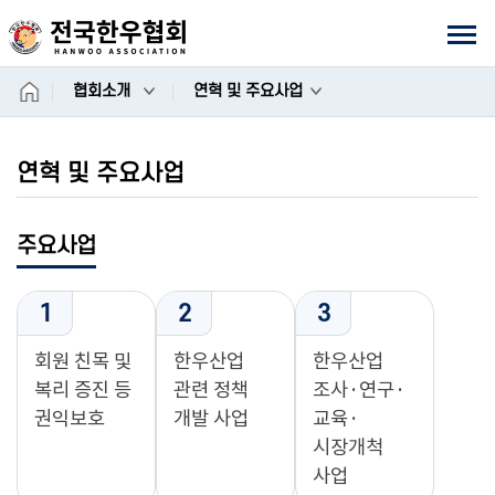
상단
모바일메뉴
홈
협회소개
연혁 및 주요사업
연혁 및 주요사업
주요사업
1
2
3
회원 친목 및
한우산업
한우산업
복리 증진 등
관련 정책
조사·연구·
권익보호
개발 사업
교육·
시장개척
사업