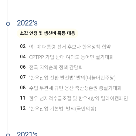
2022's
소값 안정 및 생산비 폭등 대응
여·야 대통령 선거 후보자 한우정책 협약
02
CPTPP 가입 반대 여의도 농어민 궐기대회
04
전국 지역순회 정책 간담회
06
'한우산업 전환 발전법' 발의(더불어민주당)
07
수입 무관세 규탄 용산 축산생존권 총궐기대회
08
한우 선제적수급조절 및 한우K방역 릴레이캠페인
11
'한우산업 기본법' 발의(국민의힘)
12
2021's