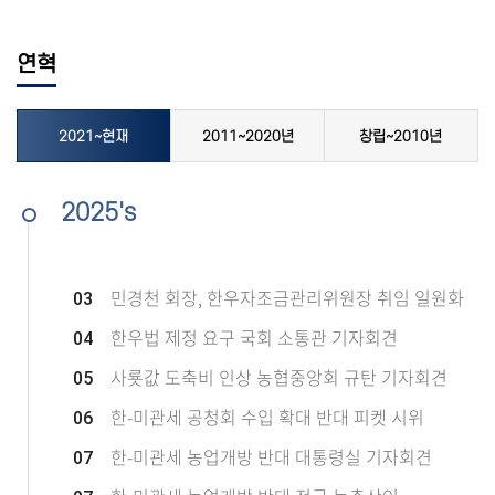
연혁
2021~현재
2011~2020년
창립~2010년
2025's
민경천 회장, 한우자조금관리위원장 취임 일원화
03
한우법 제정 요구 국회 소통관 기자회견
04
사룟값 도축비 인상 농협중앙회 규탄 기자회견
05
한-미관세 공청회 수입 확대 반대 피켓 시위
06
한-미관세 농업개방 반대 대통령실 기자회견
07