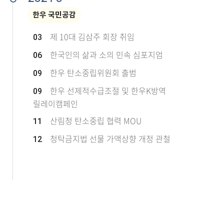
한우 국민공감
제 10대 김삼주 회장 취임
03
한국인의 삶과 소의 민속 심포지엄
06
한우 탄소중립위원회 출범
09
한우 선제적수급조절 및 한우K방역
09
릴레이캠페인
산림청 탄소중립 협력 MOU
11
청탁금지법 선물 가액상향 개정 관철
12