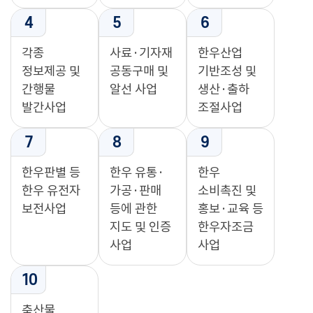
4
5
6
각종
사료·기자재
한우산업
정보제공 및
공동구매 및
기반조성 및
간행물
알선 사업
생산·출하
발간사업
조절사업
7
8
9
한우판별 등
한우 유통·
한우
한우 유전자
가공·판매
소비촉진 및
보전사업
등에 관한
홍보·교육 등
지도 및 인증
한우자조금
사업
사업
10
축산물