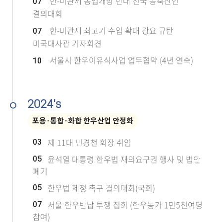
한-미관세 농업개방 반대 전국 농축산인
07
결의대회
한-미관세 쇠고기 수입 확대 강요 규탄
07
미국대사관 기자회견
서울시 한우이유식사업 업무협약 (4년 연속)
10
2024's
포용·통합·화합 한우산업 안정화
제 11대 민경천 회장 취임
03
윤석열 대통령 한우법 재의요구권 행사 및 법안
05
폐기
한우법 제정 촉구 결의대회(국회)
05
서울 한우반납 투쟁 집회 (한우농가 1만5천여명
07
참여)