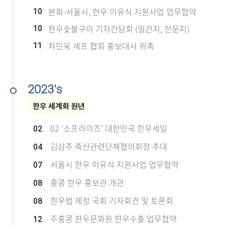
본회-서울시, 한우 이유식 지원사업 업무협약
10
한우숯불구이 기자간담회 (일간지, 전문지)
10
차민욱 셰프 협회 홍보대사 위촉
11
2023's
한우 세계화 원년
02 ‘소프라이즈’ 대한민국 한우세일
02
김삼주 축산관련단체협의회장 추대
04
서울시 한우 이유식 지원사업 업무협약
07
홍콩 한우 홍보관 개관
08
한우법 제정 국회 기자회견 및 토론회
08
주홍콩 한우문화원 한우수출 업무협약
12