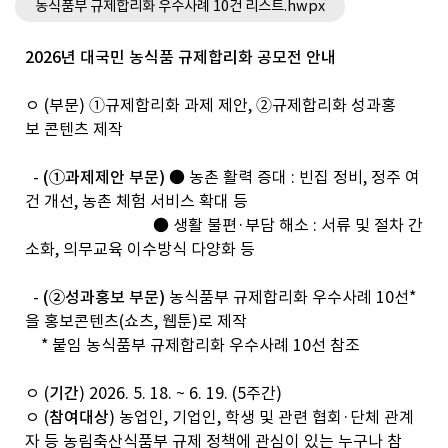
농식품부 규제합리화 우수사례 10건 리스트.hwpx
2026년 대국민 농식품 규제합리화 공모전 안내
ㅇ (부문) ➀규제합리화 과제 제안, ➁규제합리화 성과홍
보 콘텐츠 제작
-
(①과제제안 부문)
● 농촌 활력 증대 : 빈집 정비, 정주 여
건 개선, 농촌 체험 서비스 확대 등
● 생활 불편·부담 해소 : 서류 및 절차 간
소화, 의무교육 이수방식 다양화 등
-
(②성과홍보 부문)
농식품부 규제합리화 우수사례 10선*
을 홍보콘텐츠(쇼츠, 웹툰)로 제작
* 붙임 농식품부 규제합리화 우수사례 10선 참조
ㅇ (
기간
) 2026. 5. 18. ~ 6. 19. (5주간)
ㅇ (
참여대상
) 농업인, 기업인, 학생 및 관련 협회·단체 관계
자 등 농림축산식품부 규제 정책에 관심이 있는 누구나 참