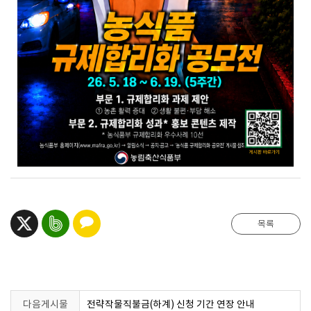
카카오톡공유하기
트위터
네이버밴드
목록
공유하기
공유하기
다음게시물
전략작물직불금(하계) 신청 기간 연장 안내